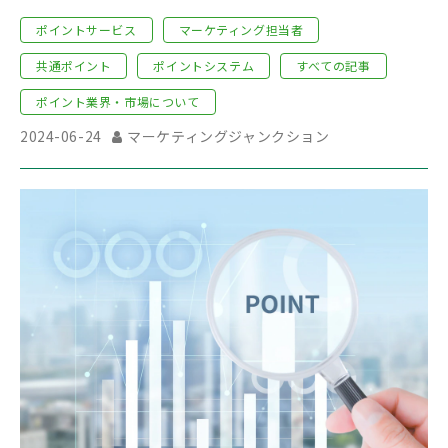
う派”と“貯めて使う派”に二極化。【ポイン
ポイントサービス
マーケティング担当者
トサービスに関する市場調査・2024年版_
共通ポイント
ポイントシステム
すべての記事
第2弾】結果公開
ポイント業界・市場について
2024-06-24
マーケティングジャンクション