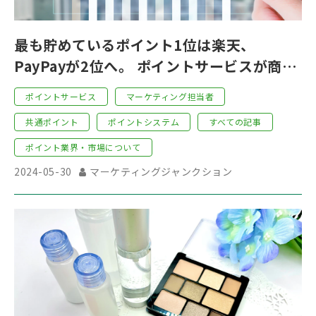
最も貯めているポイント1位は楽天、
PayPayが2位へ。 ポイントサービスが商品
やサービスに好影響との結果【ポイントサ
ポイントサービス
マーケティング担当者
ービスに関する市場調査・2024年版
共通ポイント
ポイントシステム
すべての記事
_No.1】結果公開
ポイント業界・市場について
2024-05-30
マーケティングジャンクション