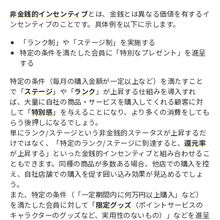
非金銭的インセンティブ
とは、金銭とは異なる価値を有するイ
ンセンティブのことです。具体例を以下に示します。
「ランク制」や「ステージ制」を実施する
特定の条件を満たした会員に「特別なプレゼント」を進呈
する
特定の条件（毎月の購入金額が一定以上など）を満たすこと
で「
ステージ
」や「
ランク
」が上昇する仕組みを導入すれ
ば、大量に自社の商品・サービスを購入してくれる顧客に対
して「
特別感
」を与えることになり、より多くの消費をしても
らう後押しになるでしょう。
単にランク/ステージという非金銭的ステータスが上昇するだ
けではなく、「特定のランク/ステージに到達すると、
還元率
が上昇する」といった金銭的インセンティブと組み合わせるこ
ともできます。同種の商品が多数ある場合、他店での購入を控
え、自社店舗での購入を促す囲い込み効果が見込めるでしょ
う。
また、特定の条件（「一定期間内に何万円以上購入」など）
を満たした会員に対して「
限定グッズ
（ポイントサービスの
キャラクターのグッズなど、実用性のないもの）」などを進呈