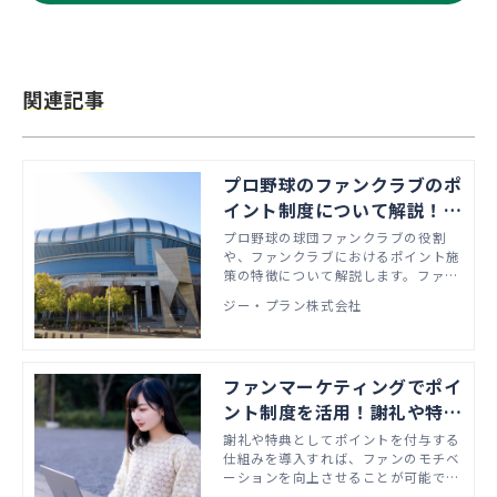
関連記事
プロ野球のファンクラブのポ
イント制度について解説！事
業者に向けて特徴をご紹介
プロ野球の球団ファンクラブの役割
や、ファンクラブにおけるポイント施
策の特徴について解説します。ファン
クラブを運営している事業者や、これ
ジー・プラン株式会社
からファンクラブを設置する予定があ
る事業者は、本記事を参考に、ポイン
ト施策を導入することもご検討くださ
い。
ファンマーケティングでポイ
ント制度を活用！謝礼や特典
でモチベーションをアップ
謝礼や特典としてポイントを付与する
仕組みを導入すれば、ファンのモチベ
ーションを向上させることが可能で
す。本記事では、ファンマーケティン