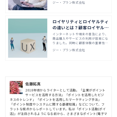
ジー・プラン株式会社
グを担当している方に向けて、ファン
の交流の場にポイント制度を導入する
施策のメリットについて徹底解説しま
す。
ロイヤリティとロイヤルティ
の違いとは？顧客ロイヤルテ
ィを向上するメリットも紹
インターネットや端末の普及により、
商品購入やサービスの利用が容易にな
介！
りました。同時に顧客体験の重要性が
高まっていく中で生まれたのがポイン
ジー・プラン株式会社
トサービス。顧客体験の概要やポイン
トサービスが顧客ロイヤルティに効果
的な理由を解説します。
佐藤拓真
2018年頃からライターとして活動。「企業がポイント
サービスを活用する方法」「ポイントを活用したビジ
ネスのトレンド」「ポイントを活用したマーケティング手法」
「ポイント制度やシステムに関する基礎知識」などについて、フ
ラットな視点からレポートしています。私は「ポイント活動(ポイ
活)」が注目されるようになる前から、さまざまなポイント(電子マ