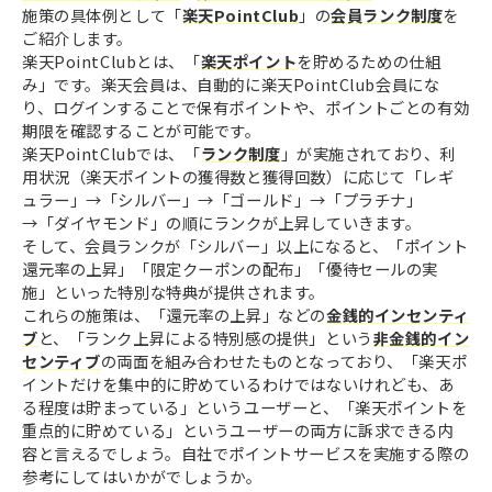
施策の具体例として「
楽天PointClub
」の
会員ランク制度
を
ご紹介します。
楽天PointClubとは、「
楽天ポイント
を貯めるための仕組
み」です。楽天会員は、自動的に楽天PointClub会員にな
り、ログインすることで保有ポイントや、ポイントごとの有効
期限を確認することが可能です。
楽天PointClubでは、「
ランク制度
」が実施されており、利
用状況（楽天ポイントの獲得数と獲得回数）に応じて「レギ
ュラー」→「シルバー」→「ゴールド」→「プラチナ」
→「ダイヤモンド」の順にランクが上昇していきます。
そして、会員ランクが「シルバー」以上になると、「ポイント
還元率の上昇」「限定クーポンの配布」「優待セールの実
施」といった特別な特典が提供されます。
これらの施策は、「還元率の上昇」などの
金銭的インセンティ
ブ
と、「ランク上昇による特別感の提供」という
非金銭的イン
センティブ
の両面を組み合わせたものとなっており、「楽天ポ
イントだけを集中的に貯めているわけではないけれども、あ
る程度は貯まっている」というユーザーと、「楽天ポイントを
重点的に貯めている」というユーザーの両方に訴求できる内
容と言えるでしょう。自社でポイントサービスを実施する際の
参考にしてはいかがでしょうか。