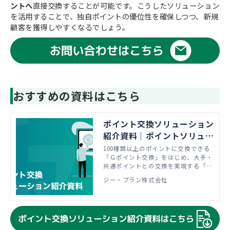
ントへ
直接交換することが可能です。こうしたソリューション
を活用することで、独自ポイントの優位性を確保しつつ、新規
顧客を獲得しやすくなるでしょう。
おすすめの資料はこちら
ポイント交換ソリューション
紹介資料｜ポイントソリュー
ションならジー・プラン
100種類以上のポイントに交換できる
「Ｇポイント交換」をはじめ、大手・
共通ポイントとの交換を実現する「ポ
イント・コンセント」など、ポイント
ジー・プラン株式会社
交換ソリューションのご紹介資料で
す。