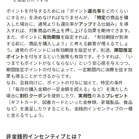
ポイントを付与するためには「ポイント
還元率
をどのくらい
にするか」を決めなければなりませんが、「
特定
の商品を購
入した場合に、通常よりも還元率が
アップ
する仕組み」を導
入すれば、対象商品の売上を押し上げる効果を期待できます。
また、ポイントに
有効期限
を設定すれば、「有効期限が到来
する前に、商品を購入しよう」と考える顧客が増えるでしょ
う。通常のポイントには有効期限を設定せず、別途、
期間限定
ポイント
を付与するという施策も有効です。そうすれば、「い
つまでもポイントがなくならない」という安心感を与えつつ、
期間限定ポイントの付与によって、一定期間内に消費を促す効
果も得ることができるからです。
なお、会員向けに、ポイントの付与に加えて、特定の条件
（「毎月の購入金額が一定金額を超える」など）を満たした
場合に
割引クーポン
を提供したり、
実用性
のある
プレゼント
（ギフトカード、図書カードといった金券類、家電製品、食品
など）を進呈したりすることも、金銭的インセンティブの一種
と言えるでしょう。
非金銭的インセンティブとは？