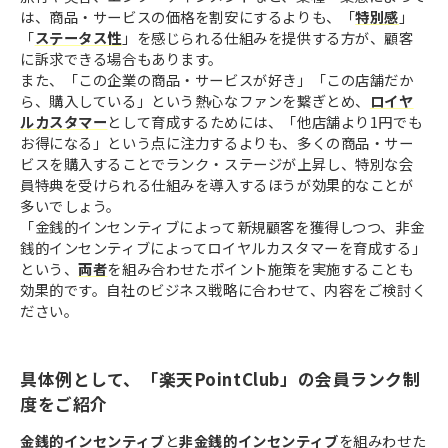
は、商品・サービスの価格を割安にするよりも、「
特別感
」
「
ステータス性
」を感じられる仕組みを提供する方が、顧客
に訴求できる場合もあります。
また、「この企業の商品・サービスが好き」「この店舗だか
ら、購入している」という熱心なファンを繋ぎとめ、
ロイヤ
ルカスタマー
として育成するためには、「他店舗より1円でも
お得になる」という点に注力するよりも、多くの商品・サー
ビスを購入することでランク・ステージが上昇し、特別な会
員特典を受けられる仕組みを導入するほうが効果的なことが
多いでしょう。
「金銭的インセンティブによって新規顧客を獲得しつつ、非金
銭的インセンティブによってロイヤルカスタマーを育成する」
という、
両者
を組み合わせたポイント施策を実施することも
効果的です。自社のビジネス戦略に合わせて、内容をご検討く
ださい。
具体例として、「楽天PointClub」の会員ランク制
度をご紹介
金銭的インセンティブ
と
非金銭的インセンティブ
を組みわせた