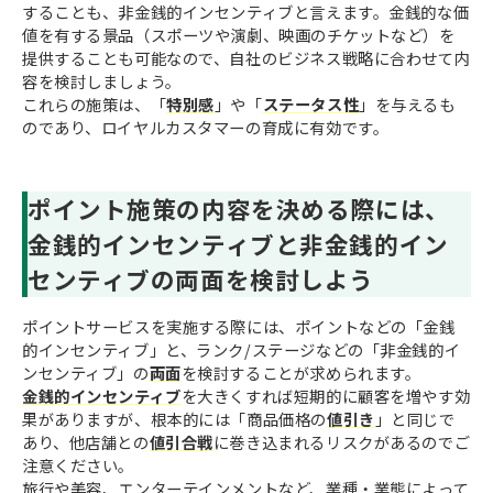
することも、非金銭的インセンティブと言えます。金銭的な価
値を有する景品（スポーツや演劇、映画のチケットなど）を
提供することも可能なので、自社のビジネス戦略に合わせて内
容を検討しましょう。
これらの施策は、「
特別感
」や「
ステータス性
」を与えるも
のであり、ロイヤルカスタマーの育成に有効です。
ポイント施策の内容を決める際には、
金銭的インセンティブと非金銭的イン
センティブの両面を検討しよう
ポイントサービスを実施する際には、ポイントなどの「金銭
的インセンティブ」と、ランク/ステージなどの「非金銭的イ
ンセンティブ」の
両面
を検討することが求められます。
金銭的インセンティブ
を大きくすれば短期的に顧客を増やす効
果がありますが、根本的には「商品価格の
値引き
」と同じで
あり、他店舗との
値引合戦
に巻き込まれるリスクがあるのでご
注意ください。
旅行や美容、エンターテインメントなど、業種・業態によって