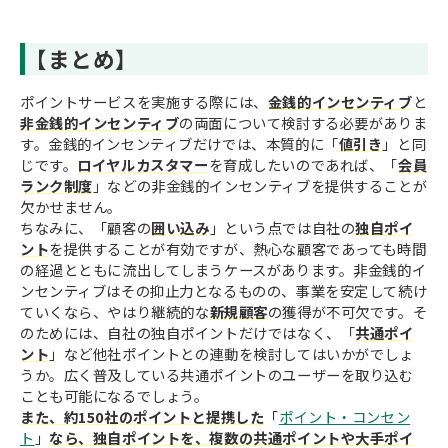
【まとめ】
ポイントサービスを実施する際には、
金銭的インセンティブ
と
非金銭的インセンティブ
の両面について検討する必要がありま
す。金銭的インセンティブだけでは、本質的に「
値引き
」と同
じです。
ロイヤルカスタマー
を育成したいのであれば、「
会員
ランク制度
」などの非金銭的インセンティブを提供することが
欠かせません。
ちなみに、「顧客の
囲い込み
」という点では自社の
独自ポイ
ント
を提供することが有効ですが、熱心な顧客であっても時間
の経過とともに流出してしまうケースがあります。非金銭的イ
ンセンティブはその抑止力となるものの、事業を安定して続け
ていくなら、やはり継続的な
新規顧客
の獲得が不可欠です。そ
のためには、自社の独自ポイントだけではなく、「
共通ポイ
ント
」など他社ポイントとの連動を検討してはいかがでしょ
うか。広く普及している共通ポイントのユーザーを取り込む
ことも可能になるでしょう。
また、約150社のポイントと提携した
「
ポイント・コンセン
ト
」
なら、独自ポイントを、複数の共通ポイントや大手ポイ