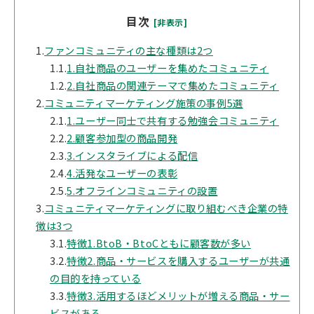
目次
[非表示]
1.
ファンコミュニティの主な種類は2つ
1.1.
1.自社商品のユーザーを集めたコミュニティ
1.2.
2.自社商品の関連テーマで集めたコミュニティ
2.
コミュニティマーケティング施策の事例5選
2.1.
1.ユーザー同士で共有する勉強会コミュニティ
2.2.
2.顧客参加型の商品開発
2.3.
3.インスタライブによる配信
2.4.
4.活発なユーザーの表彰
2.5.
5.オフラインコミュニティの設置
3.
コミュニティマーケティングに取り組むべき企業の特
徴は3つ
3.1.
特徴1.BtoB・BtoCともに顧客数が多い
3.2.
特徴2.商品・サービスを購入するユーザーが共通
の目的を持っている
3.3.
特徴3.活用するほどメリットが増える商品・サー
ビスがある