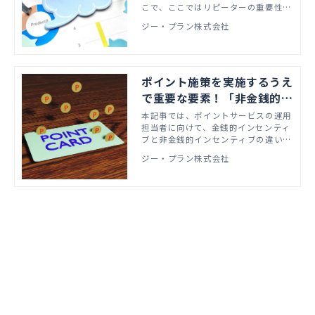
こで、ここではリピーターの重要性や
メリット、獲得できない理由、リピー
ジー・プラン株式会社
ターを獲得するための施策、その注意
点、よくある質問などをまとめまし
た。
ポイント施策を実施するうえ
で重要な要素！「非金銭的イ
ンセンティブ」とは？
本記事では、ポイントサービスの運用
担当者に向けて、金銭的インセンティ
ブと非金銭的インセンティブの違いを
解説したうえで、ロイヤルカスタマー
ジー・プラン株式会社
に刺さるポイント施策を実施するため
には、非金銭的インセンティブの考慮
が欠かせないことをご紹介します。