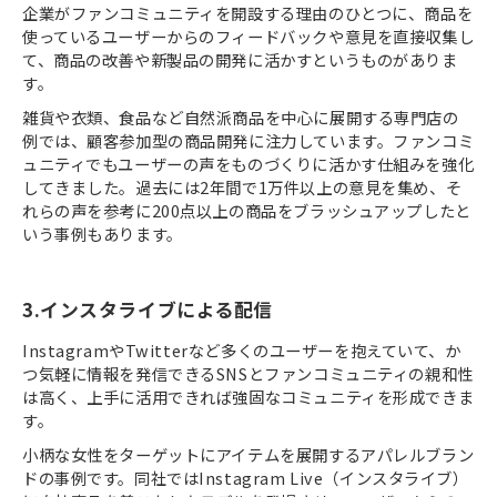
企業がファンコミュニティを開設する理由のひとつに、商品を
使っているユーザーからのフィードバックや意見を直接収集し
て、商品の改善や新製品の開発に活かすというものがありま
す。
雑貨や衣類、食品など自然派商品を中心に展開する専門店の
例では、顧客参加型の商品開発に注力しています。ファンコミ
ュニティでもユーザーの声をものづくりに活かす仕組みを強化
してきました。過去には2年間で1万件以上の意見を集め、そ
れらの声を参考に200点以上の商品をブラッシュアップしたと
いう事例もあります。
3.インスタライブによる配信
InstagramやTwitterなど多くのユーザーを抱えていて、か
つ気軽に情報を発信できるSNSとファンコミュニティの親和性
は高く、上手に活用できれば強固なコミュニティを形成できま
す。
小柄な女性をターゲットにアイテムを展開するアパレルブラン
ドの事例です。同社ではInstagram Live（インスタライブ）