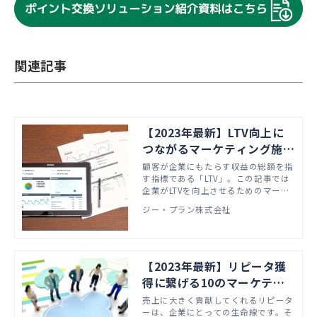
関連記事
【2023年最新】LTV向上に
つながるマーケティング施策
例10選｜重要性やよくある
顧客が企業にもたらす収益の総額を指
す指標である「LTV」。この記事では
質問もご紹介！
企業がLTVを向上させるためのマーケ
ティング施策を10個紹介します。LTV
ジー・プラン株式会社
が重要な理由や、LTV向上のための施
策を実施する上でよくある質問なども
まとめました。
【2023年最新】リピータ獲
得に繋げる10のマーケティ
ング施策｜獲得できない理由
売上に大きく貢献してくれるリピータ
ーは、企業にとっての生命線です。そ
や実施時の注意点も解説