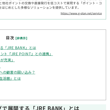
目次
[非表示]
「JRE BANK」とは
ト『JRE POINT』との連携」
典が充実」
」
圏への顧客の囲い込み？
T生活圏」とは
で展開する「JRE BANK」とは