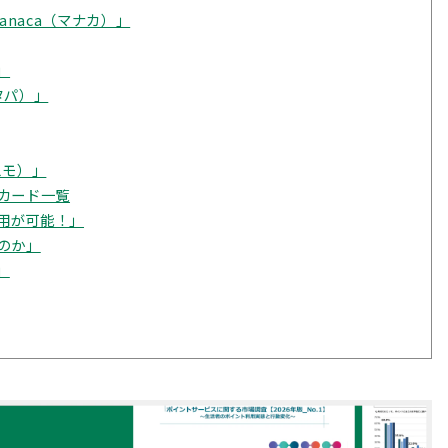
naca（マナカ）」
」
ピタパ）」
スモ）」
カード一覧
用が可能！」
のか」
」