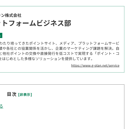
目次
[非表示]
る