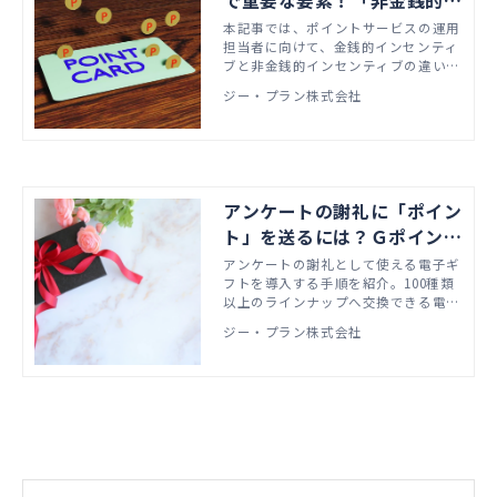
で重要な要素！「非金銭的イ
ンセンティブ」とは？
本記事では、ポイントサービスの運用
担当者に向けて、金銭的インセンティ
ブと非金銭的インセンティブの違いを
解説したうえで、ロイヤルカスタマー
ジー・プラン株式会社
に刺さるポイント施策を実施するため
には、非金銭的インセンティブの考慮
が欠かせないことをご紹介します。
アンケートの謝礼に「ポイン
ト」を送るには？Ｇポイント
ギフトを例に解説
アンケートの謝礼として使える電子ギ
フトを導入する手順を紹介。100種類
以上のラインナップへ交換できる電子
ギフトサービス「Ｇポイントギフト」
ジー・プラン株式会社
を例として、どのような流れでポイン
トをユーザーに送付するのかをまとめ
ました。