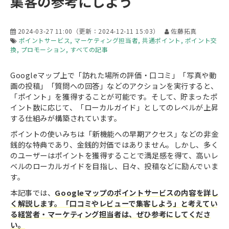
集客の参考にしよう
2024-03-27 11:00
（更新：
2024-12-11 15:03
）
佐藤拓真
ポイントサービス
マーケティング担当者
共通ポイント
ポイント交
換
プロモーション
すべての記事
Googleマップ上で「訪れた場所の評価・口コミ」「写真や動
画の投稿」「質問への回答」などのアクションを実行すると、
「ポイント」を獲得することが可能です。そして、貯まったポ
イント数に応じて、「ローカルガイド」としてのレベルが上昇
する仕組みが構築されています。
ポイントの使いみちは「新機能への早期アクセス」などの非金
銭的な特典であり、金銭的対価ではありません。しかし、多く
のユーザーはポイントを獲得することで満足感を得て、高いレ
ベルのローカルガイドを目指し、日々、投稿などに励んでいま
す。
本記事では、
Googleマップのポイントサービス
の内容を詳し
く解説します。「口コミやレビューで集客しよう」と考えてい
る経営者・マーケティング担当者は、ぜひ参考にしてくださ
い。