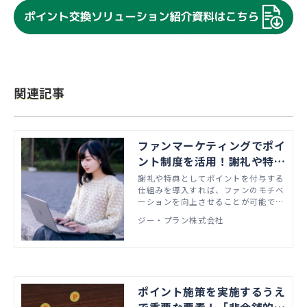
関連記事
ファンマーケティングでポイ
ント制度を活用！謝礼や特典
でモチベーションをアップ
謝礼や特典としてポイントを付与する
仕組みを導入すれば、ファンのモチベ
ーションを向上させることが可能で
す。本記事では、ファンマーケティン
ジー・プラン株式会社
グを担当している方に向けて、ファン
の交流の場にポイント制度を導入する
施策のメリットについて徹底解説しま
す。
ポイント施策を実施するうえ