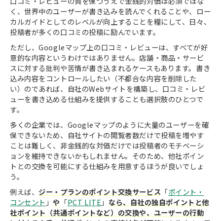
口コミ・レビューの質を保つうえで金銭的対価は必須ではな
く、世界中のユーザーが書き込みを読んでくれることや、ロー
カルガイドとしてのレベルが向上することを糧にして、日々、
投稿者が多くの口コミの投稿に励んでいます。
ただし、Googleマップ上の口コミ・レビューは、すべてが好
意的な内容というわけではありません。店舗・商品・サービ
スに対する批判や苦情が書き込まれるケースもあります。書き
込み内容をコントロールしたい（不都合な内容を削除した
い）のであれば、自社のWebサイトを構築し、口コミ・レビ
ューを書き込める仕組みを提供することも選択肢のひとつで
す。
多くの企業では、Googleマップのように大量のユーザーを確
保できないため、自社サイトの閲覧者数だけで投稿を増やす
ことは難しく、非金銭的な対価だけでは投稿者のモチベーシ
ョンを維持できないかもしれません。そのため、他社ポイン
トとの交換を可能にする仕組みを用意するほうが良いでしょ
う。
例えば、
ジー・プランのポイント交換サービス
「
ポイント・
コンセント
」
や
「
PCT LITE
」
なら、自社の独自ポイントと他
社ポイント（共通ポイントなど）の交換や、ユーザーの行動