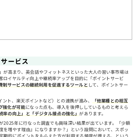
トサービス
」が高まり、英会話やフィットネスといった大人の習い事市場は
客ロイヤルティ向上や継続率アップを目的に「ポイントサービ
費制サービスの継続利用を促進するツールと
して、ポイントサー
ポイント、楽天ポイントなど）との連携が進み、
「他業種との相互
グ強化が可能
になった点も、導入を後押ししているものと考えら
続率の向上」と「デジタル接点の強化」
があります。
が2025年に行なった調査でも興味深い結果が出ています。「少額
度を増やす理由』になりますか？」という設問において、スポッ
定期的にポイントをもらえた方が利用する頻度が増える、という