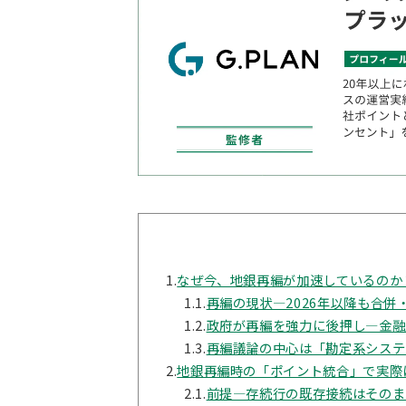
1.
なぜ今、地銀再編が加速しているのか
1.1.
再編の現状—2026年以降も合併
1.2.
政府が再編を強力に後押し—金融
1.3.
再編議論の中心は「勘定系システ
2.
地銀再編時の「ポイント統合」で実際
2.1.
前提—存続行の既存接続はそのま