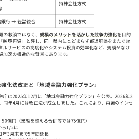
持株会社方式
模）
銀行 → 経営統合
持株会社方式
難の救済ではなく、
規模のメリットを活かした競争力強化
を目的
「越境再編」と評し、同一県内にとどまらず都道府県をまたぐ統
タルサービスの高度化やシステム投資の効率化など、規模がなけ
編加速の構造的な背景にあります。
能強化法改正と「地域金融力強化プラン」
は2025年12月に「地域金融力強化プラン」を公表。2026年2
、同年4月には改正法が成立しました。これにより、再編のインセ
→ 50億円（業態を越える合併等では75億円）
ら1/2に
031年3月末まで5年間延長