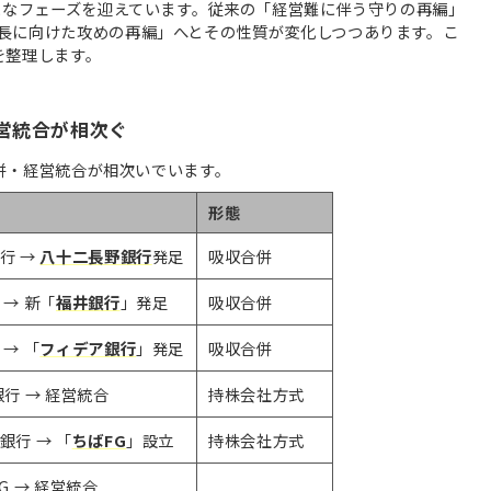
新たなフェーズを迎えています。従来の「経営難に伴う守りの再編」
長に向けた攻めの再編」へとその性質が変化しつつあります。こ
を整理します。
経営統合が相次ぐ
合併・経営統合が相次いでいます。
形態
行 →
八十二長野銀行
発足
吸収合併
→ 新「
福井銀行
」発足
吸収合併
→ 「
フィデア銀行
」発足
吸収合併
行 → 経営統合
持株会社方式
行 → 「
ちばFG
」設立
持株会社方式
G → 経営統合