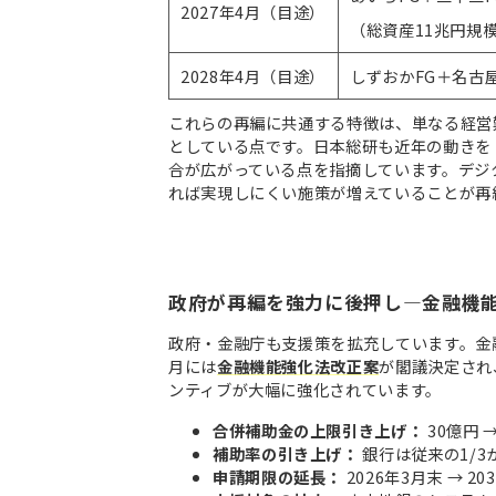
2027年4月（目途）
（総資産11兆円規
2028年4月（目途）
しずおかFG＋名古屋
これらの再編に共通する特徴は、単なる経営
としている点です。日本総研も近年の動きを
合が広がっている点を指摘しています。デジ
れば実現しにくい施策が増えていることが再
政府が再編を強力に後押し—金融機
政府・金融庁も支援策を拡充しています。金融庁
月には
金融機能強化法改正案
が閣議決定され
ンティブが大幅に強化されています。
合併補助金の上限引き上げ：
30億円 
補助率の引き上げ：
銀行は従来の1/3か
申請期限の延長：
2026年3月末 → 2