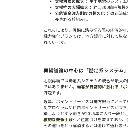
支援対象の拡大：
中小地銀のシステム
支援枠の大幅拡大：
約1,800億円規
公的資金注入制度の恒久化：
改正法成
長される枠組みに
これらにより、再編に踏み切る際の経済的な
融力強化プランでは、地方銀行に対して単な
れています。
再編議論の中心は「勘定系システム
地銀再編では勘定系システムの統合が最大の
ではありません。
顧客が日常的に触れる「ポ
課題です。
近年、ポイントサービスは地方銀行にとって
制プログラムや独自ポイントサービスが立ち
築しようとする動きが2026年に入り一段と
核的な競争手段
へと位置づけを変えており、
その違いをどう解消するかは避けて通れませ