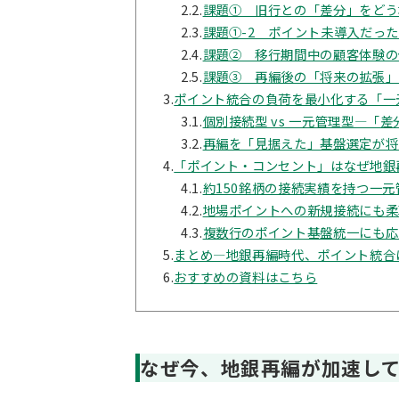
2.2.
課題① 旧行との「差分」をどう
2.3.
課題①-2 ポイント未導入だっ
2.4.
課題② 移行期間中の顧客体験の
2.5.
課題③ 再編後の「将来の拡張」
3.
ポイント統合の負荷を最小化する「一
3.1.
個別接続型 vs 一元管理型—「
3.2.
再編を「見据えた」基盤選定が将
4.
「ポイント・コンセント」はなぜ地銀
4.1.
約150銘柄の接続実績を持つ一
4.2.
地場ポイントへの新規接続にも柔
4.3.
複数行のポイント基盤統一にも応
5.
まとめ—地銀再編時代、ポイント統合
6.
おすすめの資料はこちら
なぜ今、地銀再編が加速し