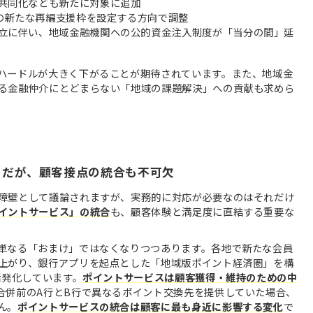
共同化なども新たに対象に追加
模の新たな再編支援枠を設定する方向で調整
立に伴い、地域金融機関への公的資金注入制度が「当分の間」延
ハードルが大きく下がることが期待されています。また、地域金
る金融仲介にとどまらない「地域の課題解決」への貢献も求めら
」だが、顧客接点の統合も不可欠
障壁として議論されますが、実務的に対応が必要なのはそれだけ
イントサービス」の統合
も、顧客体験と満足度に直結する重要な
単なる「おまけ」ではなくなりつつあります。各地で新たな会員
上がり、銀行アプリを起点とした「地域版ポイント経済圏」を構
活発化しています。
ポイントサービスは顧客獲得・維持のための中
合併前のA行とB行で異なるポイント交換先を提供していた場合、
ん。
ポイントサービスの統合は顧客に最も身近に影響する変化
で