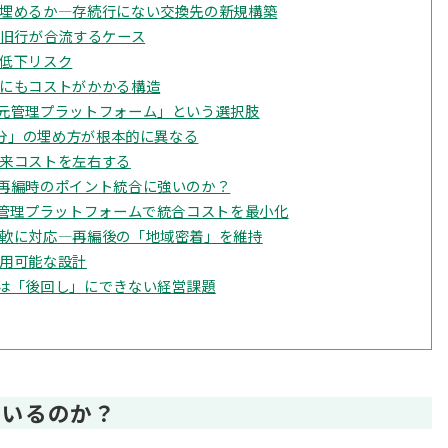
埋めるか—存続行にない交換先の新規構築
た旧行が合流するケース
低下リスク
にもコストがかかる構造
元管理プラットフォーム」という選択肢
差分」の埋め方が根本的に異なる
来コストを左右する
再編時のポイント統合に強いのか？
元管理プラットフォームで統合コストを最小化
軟に対応—再編後の「地域密着」を維持
用可能な設計
は「後回し」にできない経営課題
ているのか？