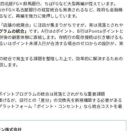
第四北越FG×群馬銀行、ちばFGなど大型再編が控えています。
しずおかFG×名古屋銀行の経営統合も発表されるなど、政府も金融機
るなど、再編を強力に後押ししています。
「店舗の統廃合」に注目が集まりがちですが、実は見落とされや
グラムの統合」
です。A行はdポイント、B行はPontaポイントと
併後の顧客体験に直結します。存続行の既存接続は引き継げるも
るいはポイント未導入行が合流する場合のゼロからの設計が、実
の統合で発生する課題を整理した上で、効率的に解決するための
説します。
ポイントプログラムの統合は見落とされがちな重要課題
継げるが、旧行との「差分」の交換先を新規構築する必要がある
プラットフォーム「ポイント・コンセント」なら統合コストを最