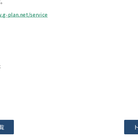
す。
.g-plan.net/service
木
覧